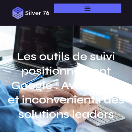
Les outils de suivi
positionnement
Google : Avantages
et inconvenients des
solutions leaders