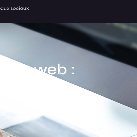
aux sociaux
ache web :
de votre