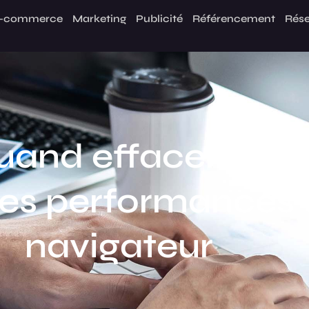
-commerce
Marketing
Publicité
Référencement
Rése
uand effacer le c
les performances 
navigateur